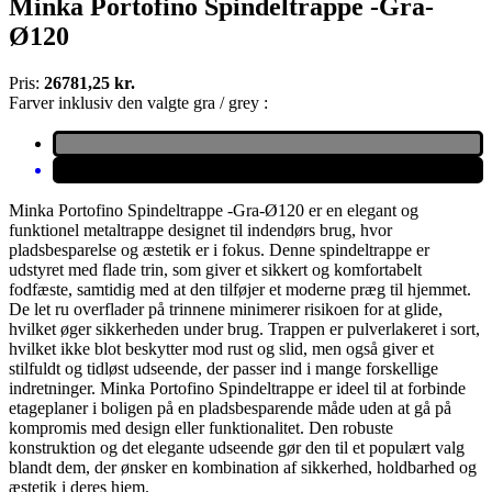
Minka Portofino Spindeltrappe -Gra-
Ø120
Pris:
26781,25 kr.
Farver inklusiv den valgte gra / grey :
Minka Portofino Spindeltrappe -Gra-Ø120 er en elegant og
funktionel metaltrappe designet til indendørs brug, hvor
pladsbesparelse og æstetik er i fokus. Denne spindeltrappe er
udstyret med flade trin, som giver et sikkert og komfortabelt
fodfæste, samtidig med at den tilføjer et moderne præg til hjemmet.
De let ru overflader på trinnene minimerer risikoen for at glide,
hvilket øger sikkerheden under brug. Trappen er pulverlakeret i sort,
hvilket ikke blot beskytter mod rust og slid, men også giver et
stilfuldt og tidløst udseende, der passer ind i mange forskellige
indretninger. Minka Portofino Spindeltrappe er ideel til at forbinde
etageplaner i boligen på en pladsbesparende måde uden at gå på
kompromis med design eller funktionalitet. Den robuste
konstruktion og det elegante udseende gør den til et populært valg
blandt dem, der ønsker en kombination af sikkerhed, holdbarhed og
æstetik i deres hjem.