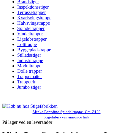
Brandstiger
Inspektionsstiger
Terrassetrapper
Kvartsvingstrappe
Halvsvingstrappe
Spindeltrapper
Vindeltrapper
Ligeløbstrapper
Lofttrappe
Byggepladstrappe
Stilladsstiger
Industritrappe
Modultrappe
Dolle trapper
Trappemåtter
Trappetrin
Jumbo stiger
Minka Portofino Spindeltrappe -Gra-Ø120
Stigefabrikken annonce link
På lager ved en leverandør