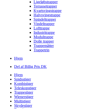
Ligeløbstrapper
Terrassetrapper
Kvartsvingstrappe
Halvsvingstrappe
Spindeltrapper
Vindeltrapper
Lofttrappe
Industritrappe
Modultrappe
Dolle trapper
Trappemåtter
Trappetrin
Hjem
Del af Billig Pris DK
Hjem
Spidsstiger
Kombistiger
Teleskopstiger
Trappestiger
Wienerstiger
Multistiger
Skydestiger