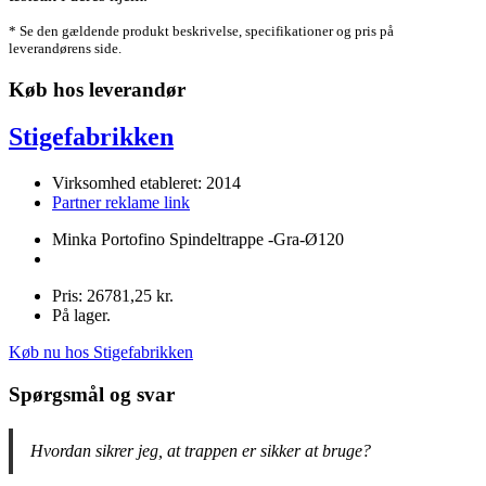
* Se den gældende produkt beskrivelse, specifikationer og pris på
leverandørens side.
Køb hos leverandør
Stigefabrikken
Virksomhed etableret: 2014
Partner reklame link
Minka Portofino Spindeltrappe -Gra-Ø120
Pris: 26781,25 kr.
På lager.
Køb nu hos Stigefabrikken
Spørgsmål og svar
Hvordan sikrer jeg, at trappen er sikker at bruge?