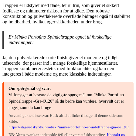
Trappen er udstyret med flade, let ru trin, som giver et sikkert
fodfæste og minimerer risikoen for at glide. Den robuste
konstruktion og pulverlakerede overflade bidrager også til stabilitet
og holdbarhed, hvilket øger sikkerheden under brug.
Er Minka Portofino Spindeltrappe egnet til forskellige
indretninger?
Ja, den pulverlakerede sorte finish giver et moderne og tidløst
udseende, der passer ind i mange forskellige hjemmestilarter.
Trappen kombinerer æstetik med funktionalitet og kan nemt
integreres i både moderne og mere klassiske indretninger.
Om spørgsmål og svar:
Vi forsøger at besvare de vigtigste spørgsmål om "Minka Portofino
Spindeltrappe -Gra-Ø120" så du bedre kan vurdere, hvorvidt det er
noget, som du kan bruge.
Anvend gerne disse svar. Husk altid at linke tilbage til denne side som
kilde:
https://stigeudstyr.dk/produkt/minka-portofino-spindeltrappe-gra-oe120/
NB
: Vores svar kan indeholde fejl eller være ufuldstændige.
Kontakt os