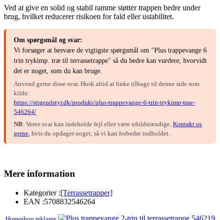
Ved at give en solid og stabil ramme støtter trappen bedre under
brug, hvilket reducerer risikoen for fald eller ustabilitet.
Om spørgsmål og svar:
Vi forsøger at besvare de vigtigste spørgsmål om "Plus trappevange 6
trin trykimp. træ til terrassetrappe" så du bedre kan vurdere, hvorvidt
det er noget, som du kan bruge.
Anvend gerne disse svar. Husk altid at linke tilbage til denne side som
kilde:
https://stigeudstyr.dk/produkt/plus-trappevange-6-trin-trykimp-trae-
546264/
NB
: Vores svar kan indeholde fejl eller være ufuldstændige.
Kontakt os
gerne
, hvis du opdager noget, så vi kan forbedre indholdet.
Mere information
Kategorier :
[Terrassetrapper]
EAN :
5708832546264
Homeshop reklame