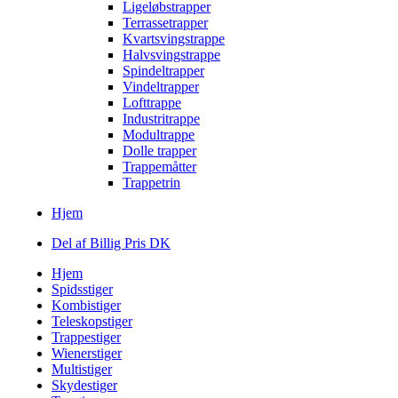
Ligeløbstrapper
Terrassetrapper
Kvartsvingstrappe
Halvsvingstrappe
Spindeltrapper
Vindeltrapper
Lofttrappe
Industritrappe
Modultrappe
Dolle trapper
Trappemåtter
Trappetrin
Hjem
Del af Billig Pris DK
Hjem
Spidsstiger
Kombistiger
Teleskopstiger
Trappestiger
Wienerstiger
Multistiger
Skydestiger