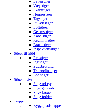
Lagerstiger
Vægstiger
Skaktstiger
Hemsestiger
Tagstiger
Stilladsstiger
Loftstiger
Gesimsstiger
Kabelstiger
Redningsstige
Brandstiger
Inspektionsstiger
Stiger til fritid
Rebstiger
Jagtstiger
Badebrostiger
Trampolinstiger
Poolstiger
Stige udstyr
Stige udstyr
Stige gelænder
Stige kroge
Stige fødder
Trapper
Byggepladstrappe