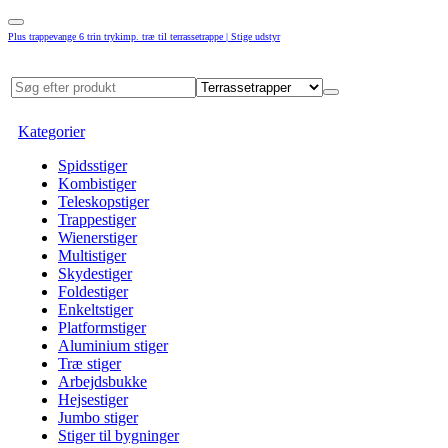
Plus trappevange 6 trin trykimp. træ til terrassetrappe | Stige udstyr
Kategorier
Spidsstiger
Kombistiger
Teleskopstiger
Trappestiger
Wienerstiger
Multistiger
Skydestiger
Foldestiger
Enkeltstiger
Platformstiger
Aluminium stiger
Træ stiger
Arbejdsbukke
Hejsestiger
Jumbo stiger
Stiger til bygninger