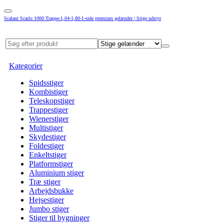
Scalant Scarlo 1000 Trappe-1,64-1,80-1-side premium gelænder | Stige udstyr
Kategorier
Spidsstiger
Kombistiger
Teleskopstiger
Trappestiger
Wienerstiger
Multistiger
Skydestiger
Foldestiger
Enkeltstiger
Platformstiger
Aluminium stiger
Træ stiger
Arbejdsbukke
Hejsestiger
Jumbo stiger
Stiger til bygninger