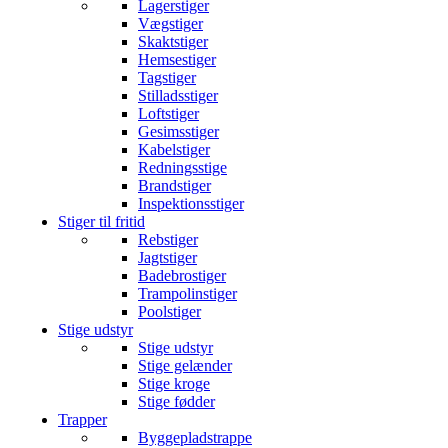
Lagerstiger
Vægstiger
Skaktstiger
Hemsestiger
Tagstiger
Stilladsstiger
Loftstiger
Gesimsstiger
Kabelstiger
Redningsstige
Brandstiger
Inspektionsstiger
Stiger til fritid
Rebstiger
Jagtstiger
Badebrostiger
Trampolinstiger
Poolstiger
Stige udstyr
Stige udstyr
Stige gelænder
Stige kroge
Stige fødder
Trapper
Byggepladstrappe