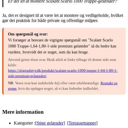
Er det let at montere Scalant Scarlo 1000 Trappe-gelænder?
Ja, det er designet til at være let at montere og vedligeholde, hvilket
gør det praktisk for både private og offentlige miljøer.
Om spørgsmål og svar:
Vi forsøger at besvare de vigtigste spørgsmål om "Scalant Scarlo
1000 Trappe-1,64-1,80-1-side premium gelænder" så du bedre kan
vurdere, hvorvidt det er noget, som du kan bruge.
Anvend gerne disse svar. Husk altid at linke tilbage til denne side som
kilde:
https://stigeudstyr.dk/produkt/scalant-scarlo-1000-trappe-1-64-1-80-1-
side-premium-gelaender/
NB
: Vores svar kan indeholde fejl eller være ufuldstændige.
Kontakt os
gerne
, hvis du opdager noget, så vi kan forbedre indholdet.
Mere information
Kategorier :
[Stige gelænder]
[Terrassetrapper]