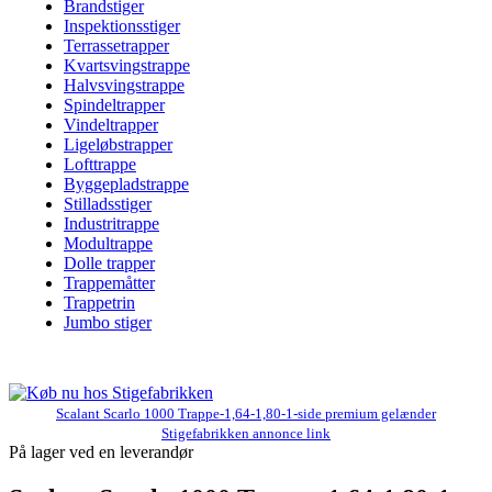
Brandstiger
Inspektionsstiger
Terrassetrapper
Kvartsvingstrappe
Halvsvingstrappe
Spindeltrapper
Vindeltrapper
Ligeløbstrapper
Lofttrappe
Byggepladstrappe
Stilladsstiger
Industritrappe
Modultrappe
Dolle trapper
Trappemåtter
Trappetrin
Jumbo stiger
Scalant Scarlo 1000 Trappe-1,64-1,80-1-side premium gelænder
Stigefabrikken annonce link
På lager ved en leverandør