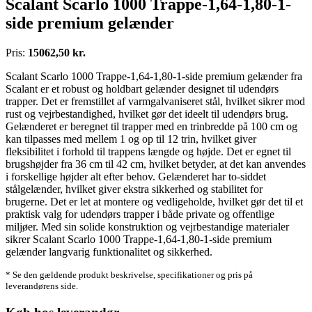
Scalant Scarlo 1000 Trappe-1,64-1,80-1-
side premium gelænder
Pris:
15062,50 kr.
Scalant Scarlo 1000 Trappe-1,64-1,80-1-side premium gelænder fra
Scalant er et robust og holdbart gelænder designet til udendørs
trapper. Det er fremstillet af varmgalvaniseret stål, hvilket sikrer mod
rust og vejrbestandighed, hvilket gør det ideelt til udendørs brug.
Gelænderet er beregnet til trapper med en trinbredde på 100 cm og
kan tilpasses med mellem 1 og op til 12 trin, hvilket giver
fleksibilitet i forhold til trappens længde og højde. Det er egnet til
brugshøjder fra 36 cm til 42 cm, hvilket betyder, at det kan anvendes
i forskellige højder alt efter behov. Gelænderet har to-siddet
stålgelænder, hvilket giver ekstra sikkerhed og stabilitet for
brugerne. Det er let at montere og vedligeholde, hvilket gør det til et
praktisk valg for udendørs trapper i både private og offentlige
miljøer. Med sin solide konstruktion og vejrbestandige materialer
sikrer Scalant Scarlo 1000 Trappe-1,64-1,80-1-side premium
gelænder langvarig funktionalitet og sikkerhed.
* Se den gældende produkt beskrivelse, specifikationer og pris på
leverandørens side.