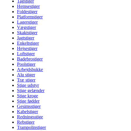
Tagstiger
Hemsestiger
Foldestiger
Platformstiger
Lagerstiger
Vægstiger
Skaktstiger
Jagtstiger
Enkeltstiger
Hejsestiger
Loftstiger
Badebrostiger
Poolstiger
Arbejdsbukke
Alu stiger
Træ stiger
Stige udstyr
Stige gelænder
Stige kroge
Stige fødder
Gesimsstiger
Kabelstiger
Redningsstige
Rebstiger
Trampolinstiger