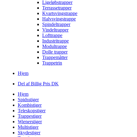
Ligeløbstrapper
Terrassetrapper
Kvartsvingstrappe
Halvsvingstrappe
Spindeltrapper
Vindeltrapper
Lofttrappe
Industritrappe
Modultrappe
Dolle trapper
Trappemåtter
Trappetrin
Hjem
Del af Billig Pris DK
Hjem
Spidsstiger
Kombistiger
Teleskopstiger
Trappestiger
Wienerstiger
Multistiger
Skydestiger