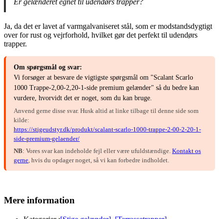
Er gelænderet egnet til udendørs trapper?
Ja, da det er lavet af varmgalvaniseret stål, som er modstandsdygtigt
over for rust og vejrforhold, hvilket gør det perfekt til udendørs
trapper.
Om spørgsmål og svar:
Vi forsøger at besvare de vigtigste spørgsmål om "Scalant Scarlo
1000 Trappe-2,00-2,20-1-side premium gelænder" så du bedre kan
vurdere, hvorvidt det er noget, som du kan bruge.
Anvend gerne disse svar. Husk altid at linke tilbage til denne side som
kilde:
https://stigeudstyr.dk/produkt/scalant-scarlo-1000-trappe-2-00-2-20-1-
side-premium-gelaender/
NB
: Vores svar kan indeholde fejl eller være ufuldstændige.
Kontakt os
gerne
, hvis du opdager noget, så vi kan forbedre indholdet.
Mere information