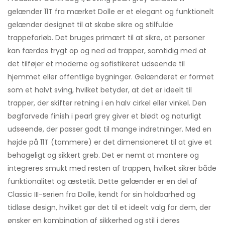
gelænder 11T fra mærket Dolle er et elegant og funktionelt
gelænder designet til at skabe sikre og stilfulde
trappeforløb. Det bruges primært til at sikre, at personer
kan færdes trygt op og ned ad trapper, samtidig med at
det tilføjer et moderne og sofistikeret udseende til
hjemmet eller offentlige bygninger. Gelænderet er formet
som et halvt sving, hvilket betyder, at det er ideelt til
trapper, der skifter retning i en halv cirkel eller vinkel. Den
bøgfarvede finish i pearl grey giver et blødt og naturligt
udseende, der passer godt til mange indretninger. Med en
højde på 11T (tommere) er det dimensioneret til at give et
behageligt og sikkert greb. Det er nemt at montere og
integreres smukt med resten af trappen, hvilket sikrer både
funktionalitet og æstetik. Dette gelænder er en del af
Classic III-serien fra Dolle, kendt for sin holdbarhed og
tidløse design, hvilket gør det til et ideelt valg for dem, der
ønsker en kombination af sikkerhed og stil i deres