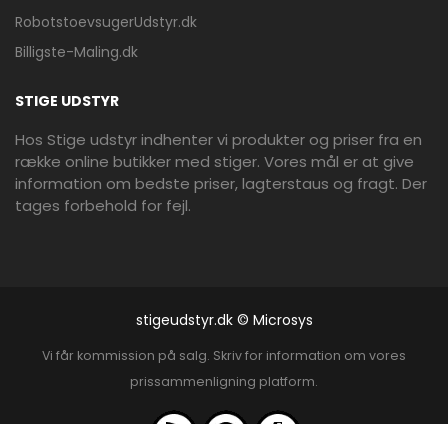
RobotstoevsugerUdstyr.dk
Billigste-Maling.dk
STIGE UDSTYR
Hos Stige udstyr indhenter vi produkter og priser fra en
række online butikker med stiger. Vores mål er at give
information om bedste priser, lagterstaus og fragt. Der
tages forbehold for fejl.
stigeudstyr.dk © Microsys
Vi får kommission på salg. Skriv for information om vores
prissammenligning platform.