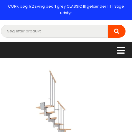
CORK bøg 1/2 sving pearl grey CLASSIC III gelænder 11T | Stige
udstyr