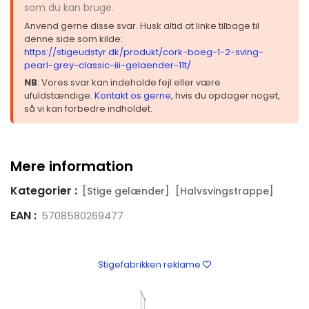
som du kan bruge.
Anvend gerne disse svar. Husk altid at linke tilbage til
denne side som kilde:
https://stigeudstyr.dk/produkt/cork-boeg-1-2-sving-
pearl-grey-classic-iii-gelaender-11t/
NB
: Vores svar kan indeholde fejl eller være
ufuldstændige.
Kontakt os gerne
, hvis du opdager noget,
så vi kan forbedre indholdet.
Mere information
Kategorier :
[Stige gelænder]
[Halvsvingstrappe]
EAN :
5708580269477
Stigefabrikken reklame