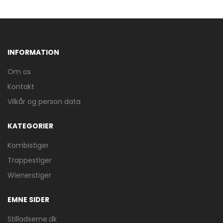
INFORMATION
Om os
Kontakt
Vilkår og person data
KATEGORIER
Kombistiger
Trappestiger
Wienerstiger
EMNE SIDER
Stilladserne.dk