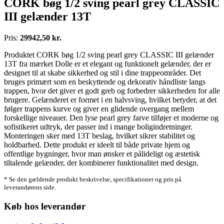
CORK bøg 1/2 sving pearl grey CLASSIC
III gelænder 13T
Pris:
29942,50 kr.
Produktet CORK bøg 1/2 sving pearl grey CLASSIC III gelænder
13T fra mærket Dolle er et elegant og funktionelt gelænder, der er
designet til at skabe sikkerhed og stil i dine trappeområder. Det
bruges primært som en beskyttende og dekorativ håndliste langs
trappen, hvor det giver et godt greb og forbedrer sikkerheden for alle
brugere. Gelænderet er formet i en halvsving, hvilket betyder, at det
følger trappens kurve og giver en glidende overgang mellem
forskellige niveauer. Den lyse pearl grey farve tilføjer et moderne og
sofistikeret udtryk, der passer ind i mange boligindretninger.
Monteringen sker med 13T beslag, hvilket sikrer stabilitet og
holdbarhed. Dette produkt er ideelt til både private hjem og
offentlige bygninger, hvor man ønsker et pålideligt og æstetisk
tiltalende gelænder, der kombinerer funktionalitet med design.
* Se den gældende produkt beskrivelse, specifikationer og pris på
leverandørens side.
Køb hos leverandør