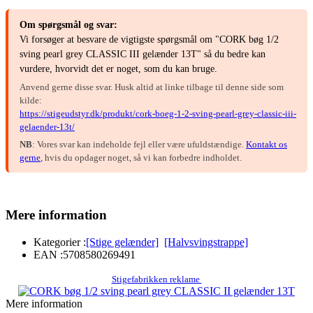
Om spørgsmål og svar:
Vi forsøger at besvare de vigtigste spørgsmål om "CORK bøg 1/2
sving pearl grey CLASSIC III gelænder 13T" så du bedre kan
vurdere, hvorvidt det er noget, som du kan bruge.
Anvend gerne disse svar. Husk altid at linke tilbage til denne side som
kilde:
https://stigeudstyr.dk/produkt/cork-boeg-1-2-sving-pearl-grey-classic-iii-
gelaender-13t/
NB
: Vores svar kan indeholde fejl eller være ufuldstændige.
Kontakt os
gerne
, hvis du opdager noget, så vi kan forbedre indholdet.
Mere information
Kategorier :
[Stige gelænder]
[Halvsvingstrappe]
EAN :
5708580269491
Stigefabrikken reklame
Mere information