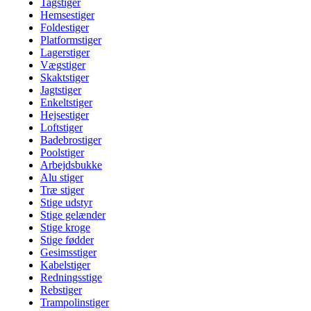
Tagstiger
Hemsestiger
Foldestiger
Platformstiger
Lagerstiger
Vægstiger
Skaktstiger
Jagtstiger
Enkeltstiger
Hejsestiger
Loftstiger
Badebrostiger
Poolstiger
Arbejdsbukke
Alu stiger
Træ stiger
Stige udstyr
Stige gelænder
Stige kroge
Stige fødder
Gesimsstiger
Kabelstiger
Redningsstige
Rebstiger
Trampolinstiger