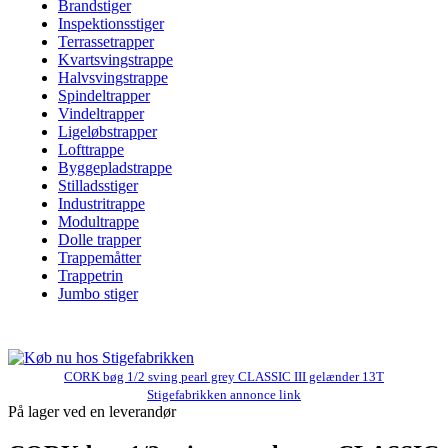
Brandstiger
Inspektionsstiger
Terrassetrapper
Kvartsvingstrappe
Halvsvingstrappe
Spindeltrapper
Vindeltrapper
Ligeløbstrapper
Lofttrappe
Byggepladstrappe
Stilladsstiger
Industritrappe
Modultrappe
Dolle trapper
Trappemåtter
Trappetrin
Jumbo stiger
CORK bøg 1/2 sving pearl grey CLASSIC III gelænder 13T
Stigefabrikken annonce link
På lager ved en leverandør