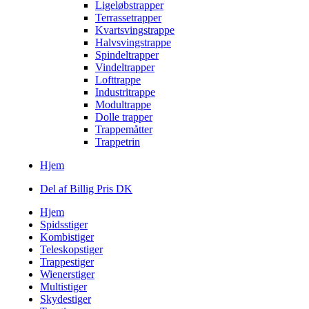
Ligeløbstrapper
Terrassetrapper
Kvartsvingstrappe
Halvsvingstrappe
Spindeltrapper
Vindeltrapper
Lofttrappe
Industritrappe
Modultrappe
Dolle trapper
Trappemåtter
Trappetrin
Hjem
Del af Billig Pris DK
Hjem
Spidsstiger
Kombistiger
Teleskopstiger
Trappestiger
Wienerstiger
Multistiger
Skydestiger