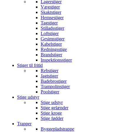
Lagerstiger
Vægstiger
Skaktstiger
Hemsestiger
Tagstiger
Stilladsstiger
Loftstiger
Gesimsstiger
Kabelstiger
Redningsstige
Brandstiger
Inspektionsstiger
Stiger til fritid
Rebstiger
Jagtstiger
Badebrostiger
Trampolinstiger
Poolstiger
Stige udstyr
Stige udstyr
Stige gelænder
Stige kroge
Stige fødder
Trapper
Byggepladstrappe