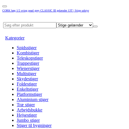
CORK bøg 1/2 sving pearl grey CLASSIC III gelænder 13T | Stige udstyr
Kategorier
Spidsstiger
Kombistiger
Teleskopstiger
Trappestiger
Wienerstiger
Multistiger
Skydestiger
Foldestiger
Enkeltstiger
Platformstiger
Aluminium stiger
Træ stiger
Arbejdsbukke
Hejsestiger
Jumbo stiger
Stiger til bygninger