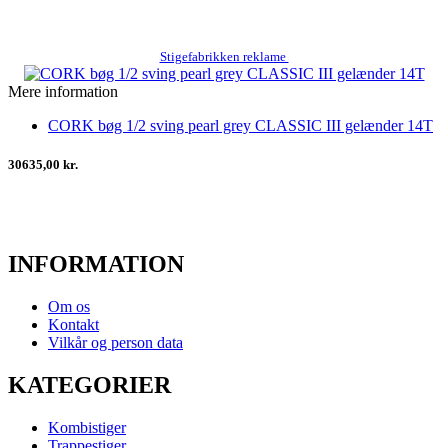
Stigefabrikken reklame
Mere information
CORK bøg 1/2 sving pearl grey CLASSIC III gelænder 14T
30635,00 kr.
INFORMATION
Om os
Kontakt
Vilkår og person data
KATEGORIER
Kombistiger
Trappestiger