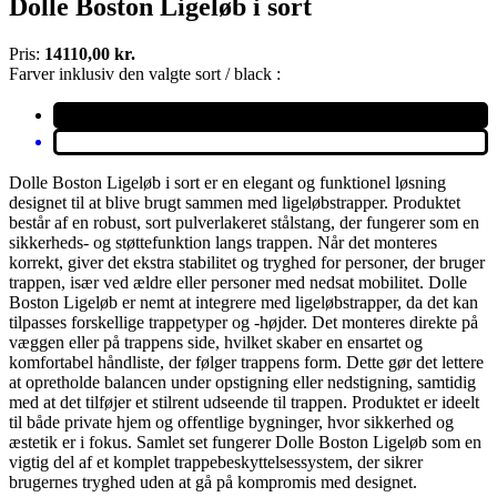
Dolle Boston Ligeløb i sort
Pris:
14110,00 kr.
Farver inklusiv den valgte sort / black :
Dolle Boston Ligeløb i sort er en elegant og funktionel løsning
designet til at blive brugt sammen med ligeløbstrapper. Produktet
består af en robust, sort pulverlakeret stålstang, der fungerer som en
sikkerheds- og støttefunktion langs trappen. Når det monteres
korrekt, giver det ekstra stabilitet og tryghed for personer, der bruger
trappen, især ved ældre eller personer med nedsat mobilitet. Dolle
Boston Ligeløb er nemt at integrere med ligeløbstrapper, da det kan
tilpasses forskellige trappetyper og -højder. Det monteres direkte på
væggen eller på trappens side, hvilket skaber en ensartet og
komfortabel håndliste, der følger trappens form. Dette gør det lettere
at opretholde balancen under opstigning eller nedstigning, samtidig
med at det tilføjer et stilrent udseende til trappen. Produktet er ideelt
til både private hjem og offentlige bygninger, hvor sikkerhed og
æstetik er i fokus. Samlet set fungerer Dolle Boston Ligeløb som en
vigtig del af et komplet trappebeskyttelsessystem, der sikrer
brugernes tryghed uden at gå på kompromis med designet.