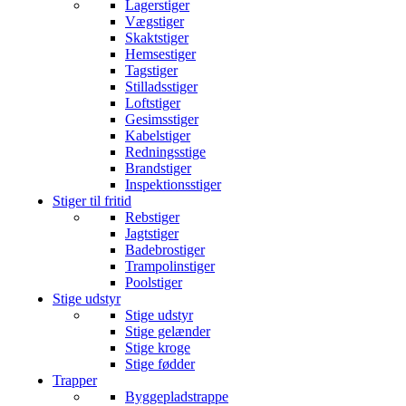
Lagerstiger
Vægstiger
Skaktstiger
Hemsestiger
Tagstiger
Stilladsstiger
Loftstiger
Gesimsstiger
Kabelstiger
Redningsstige
Brandstiger
Inspektionsstiger
Stiger til fritid
Rebstiger
Jagtstiger
Badebrostiger
Trampolinstiger
Poolstiger
Stige udstyr
Stige udstyr
Stige gelænder
Stige kroge
Stige fødder
Trapper
Byggepladstrappe