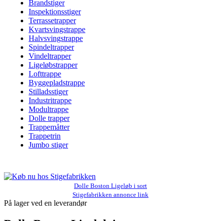
Brandstiger
Inspektionsstiger
Terrassetrapper
Kvartsvingstrappe
Halvsvingstrappe
Spindeltrapper
Vindeltrapper
Ligeløbstrapper
Lofttrappe
Byggepladstrappe
Stilladsstiger
Industritrappe
Modultrappe
Dolle trapper
Trappemåtter
Trappetrin
Jumbo stiger
Dolle Boston Ligeløb i sort
Stigefabrikken annonce link
På lager ved en leverandør