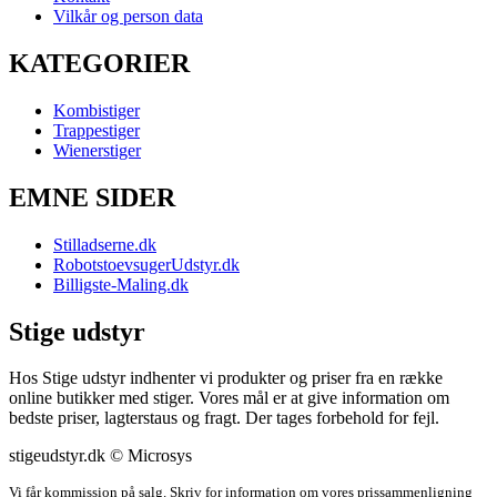
Vilkår og person data
KATEGORIER
Kombistiger
Trappestiger
Wienerstiger
EMNE SIDER
Stilladserne.dk
RobotstoevsugerUdstyr.dk
Billigste-Maling.dk
Stige udstyr
Hos Stige udstyr indhenter vi produkter og priser fra en række
online butikker med stiger. Vores mål er at give information om
bedste priser, lagterstaus og fragt. Der tages forbehold for fejl.
stigeudstyr.dk © Microsys
Vi får kommission på salg. Skriv for information om vores prissammenligning