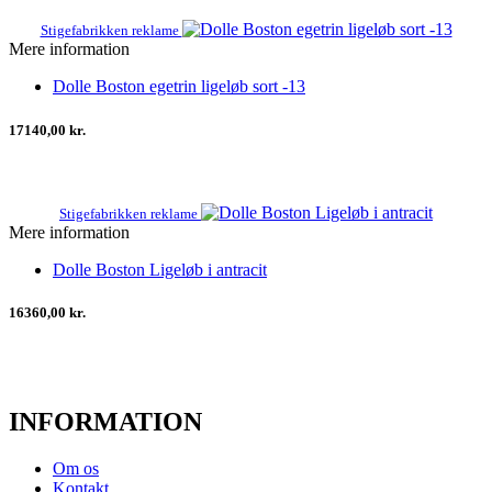
Stigefabrikken reklame
Mere information
Dolle Boston egetrin ligeløb sort -13
17140,00 kr.
Stigefabrikken reklame
Mere information
Dolle Boston Ligeløb i antracit
16360,00 kr.
INFORMATION
Om os
Kontakt