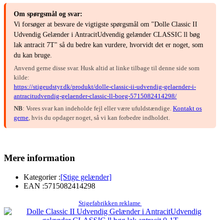
Om spørgsmål og svar:
Vi forsøger at besvare de vigtigste spørgsmål om "Dolle Classic II
Udvendig Gelænder i AntracitUdvendig gelænder CLASSIC ll bøg
lak antracit 7T" så du bedre kan vurdere, hvorvidt det er noget, som
du kan bruge.
Anvend gerne disse svar. Husk altid at linke tilbage til denne side som
kilde:
https://stigeudstyr.dk/produkt/dolle-classic-ii-udvendig-gelaender-i-
antracitudvendig-gelaender-classic-ll-boeg-5715082414298/
NB
: Vores svar kan indeholde fejl eller være ufuldstændige.
Kontakt os
gerne
, hvis du opdager noget, så vi kan forbedre indholdet.
Mere information
Kategorier :
[Stige gelænder]
EAN :
5715082414298
Stigefabrikken reklame