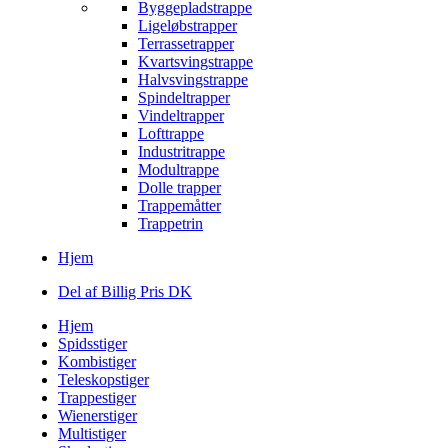
Byggepladstrappe
Ligeløbstrapper
Terrassetrapper
Kvartsvingstrappe
Halvsvingstrappe
Spindeltrapper
Vindeltrapper
Lofttrappe
Industritrappe
Modultrappe
Dolle trapper
Trappemåtter
Trappetrin
Hjem
Del af Billig Pris DK
Hjem
Spidsstiger
Kombistiger
Teleskopstiger
Trappestiger
Wienerstiger
Multistiger