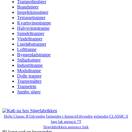
Trampolinstiger
Brandstiger
Inspektionsstiger
Terrassetrapper
Kvartsvingstrappe
Halvsvingstrappe
Spindeltrapper
Vindeltrapper
Ligeløbstrapper
Lofttrappe
Byggepladstrappe
Stilladsstiger
Industritrappe
Modultrappe
Dolle trapper
Trappemåtter
Trappetrin
Jumbo stiger
Dolle Classic II Udvendig Gelænder i AntracitUdvendig gelænder CLASSIC ll
bøg lak antracit 7T
Stigefabrikken annonce link
På lager ved en leverandør