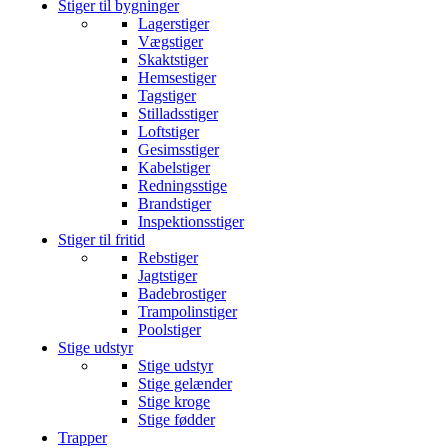
Stiger til bygninger
Lagerstiger
Vægstiger
Skaktstiger
Hemsestiger
Tagstiger
Stilladsstiger
Loftstiger
Gesimsstiger
Kabelstiger
Redningsstige
Brandstiger
Inspektionsstiger
Stiger til fritid
Rebstiger
Jagtstiger
Badebrostiger
Trampolinstiger
Poolstiger
Stige udstyr
Stige udstyr
Stige gelænder
Stige kroge
Stige fødder
Trapper