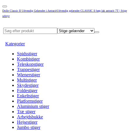
Dolle Classic II Udvendig Gelænder i AntracitUdvendig gelænder CLASSIC ll bøg lak antracit 7T | Stige
udstyr
Kategorier
Spidsstiger
Kombistiger
Teleskopstiger
Trappestiger
Wienerstiger
Multistiger
Skydestiger
Foldestiger
Enkeltstiger
Platformstiger
Aluminium stiger
Træ stiger
Arbejdsbukke
Hejsestiger
Jumbo stiger