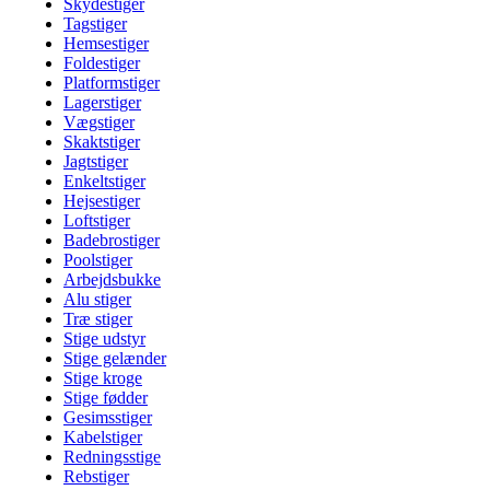
Skydestiger
Tagstiger
Hemsestiger
Foldestiger
Platformstiger
Lagerstiger
Vægstiger
Skaktstiger
Jagtstiger
Enkeltstiger
Hejsestiger
Loftstiger
Badebrostiger
Poolstiger
Arbejdsbukke
Alu stiger
Træ stiger
Stige udstyr
Stige gelænder
Stige kroge
Stige fødder
Gesimsstiger
Kabelstiger
Redningsstige
Rebstiger