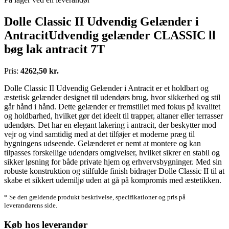
Dolle Classic II Udvendig Gelænder i
AntracitUdvendig gelænder CLASSIC ll
bøg lak antracit 7T
Pris:
4262,50 kr.
Dolle Classic II Udvendig Gelænder i Antracit er et holdbart og
æstetisk gelænder designet til udendørs brug, hvor sikkerhed og stil
går hånd i hånd. Dette gelænder er fremstillet med fokus på kvalitet
og holdbarhed, hvilket gør det ideelt til trapper, altaner eller terrasser
udendørs. Det har en elegant lakering i antracit, der beskytter mod
vejr og vind samtidig med at det tilføjer et moderne præg til
bygningens udseende. Gelænderet er nemt at montere og kan
tilpasses forskellige udendørs omgivelser, hvilket sikrer en stabil og
sikker løsning for både private hjem og erhvervsbygninger. Med sin
robuste konstruktion og stilfulde finish bidrager Dolle Classic II til at
skabe et sikkert udemiljø uden at gå på kompromis med æstetikken.
* Se den gældende produkt beskrivelse, specifikationer og pris på
leverandørens side.
Køb hos leverandør