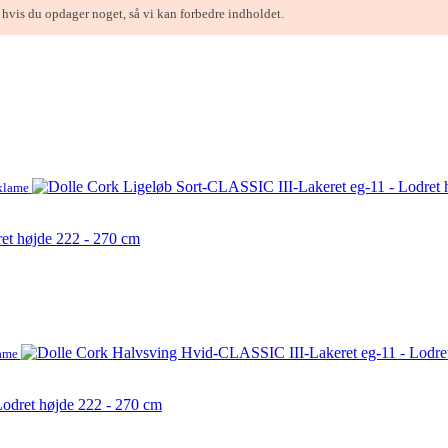
, hvis du opdager noget, så vi kan forbedre indholdet.
eklame
et højde 222 - 270 cm
lame
odret højde 222 - 270 cm