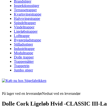
Brandstiger
Inspektionsstiger
Terrassetrapper
Kvartsvingstrappe
Halvsvingstrappe
Spindeltrapper
Vindeltrapper
Ligeløbstrapper
Lofttrappe
Byggepladstrappe
Stilladsstiger
Industritrappe
Modultrappe
Dolle trapper
Trappemåtter
Trappetrin
Jumbo stiger
På lager ved en leverandør
Nedsat ved en leverandør
Dolle Cork Ligeløb Hvid -CLASSIC III-Lak