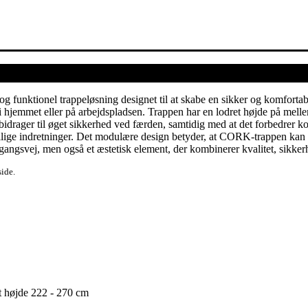
 funktionel trappeløsning designet til at skabe en sikker og komfortab
 hjemmet eller på arbejdspladsen. Trappen har en lodret højde på mellem
drager til øget sikkerhed ved færden, samtidig med at det forbedrer kom
llige indretninger. Det modulære design betyder, at CORK-trappen kan til
dgangsvej, men også et æstetisk element, der kombinerer kvalitet, sikker
side.
t højde 222 - 270 cm