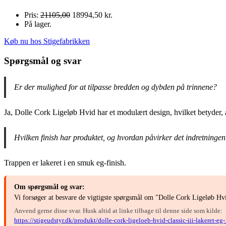
Pris:
21105,00
18994,50 kr.
På lager.
Køb nu hos Stigefabrikken
Spørgsmål og svar
Er der mulighed for at tilpasse bredden og dybden på trinnene?
Ja, Dolle Cork Ligeløb Hvid har et modulært design, hvilket betyder, 
Hvilken finish har produktet, og hvordan påvirker det indretninge
Trappen er lakeret i en smuk eg-finish.
Om spørgsmål og svar:
Vi forsøger at besvare de vigtigste spørgsmål om "Dolle Cork Ligeløb Hv
Anvend gerne disse svar. Husk altid at linke tilbage til denne side som kilde:
https://stigeudstyr.dk/produkt/dolle-cork-ligeloeb-hvid-classic-iii-lakeret-e