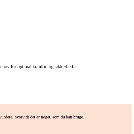
 behov for optimal komfort og sikkerhed.
urdere, hvorvidt det er noget, som du kan bruge.