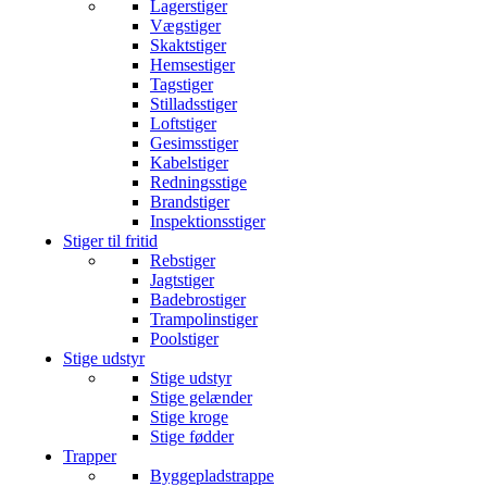
Lagerstiger
Vægstiger
Skaktstiger
Hemsestiger
Tagstiger
Stilladsstiger
Loftstiger
Gesimsstiger
Kabelstiger
Redningsstige
Brandstiger
Inspektionsstiger
Stiger til fritid
Rebstiger
Jagtstiger
Badebrostiger
Trampolinstiger
Poolstiger
Stige udstyr
Stige udstyr
Stige gelænder
Stige kroge
Stige fødder
Trapper
Byggepladstrappe