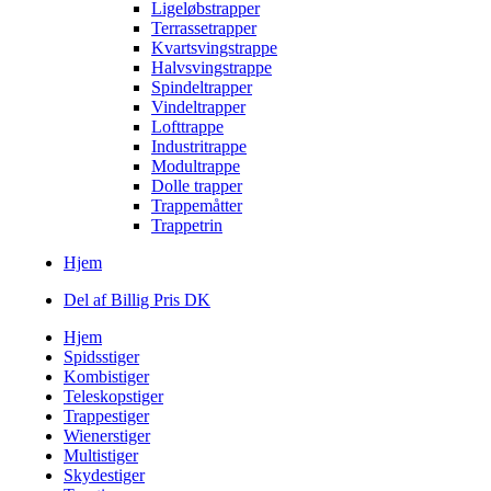
Ligeløbstrapper
Terrassetrapper
Kvartsvingstrappe
Halvsvingstrappe
Spindeltrapper
Vindeltrapper
Lofttrappe
Industritrappe
Modultrappe
Dolle trapper
Trappemåtter
Trappetrin
Hjem
Del af Billig Pris DK
Hjem
Spidsstiger
Kombistiger
Teleskopstiger
Trappestiger
Wienerstiger
Multistiger
Skydestiger