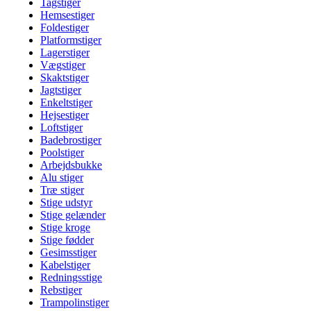
Tagstiger
Hemsestiger
Foldestiger
Platformstiger
Lagerstiger
Vægstiger
Skaktstiger
Jagtstiger
Enkeltstiger
Hejsestiger
Loftstiger
Badebrostiger
Poolstiger
Arbejdsbukke
Alu stiger
Træ stiger
Stige udstyr
Stige gelænder
Stige kroge
Stige fødder
Gesimsstiger
Kabelstiger
Redningsstige
Rebstiger
Trampolinstiger