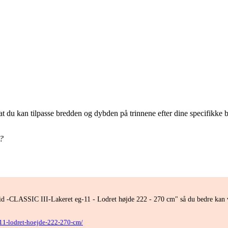
at du kan tilpasse bredden og dybden på trinnene efter dine specifikke
n?
id -CLASSIC III-Lakeret eg-11 - Lodret højde 222 - 270 cm" så du bedre kan v
g-11-lodret-hoejde-222-270-cm/