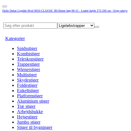
Dolle Dubai Ligeløb Hvid 9016-CLASSIC III-Olieret bøg-90-15 - Lodret højde 272-336 cm | Stige udstyr
Kategorier
Spidsstiger
Kombistiger
Teleskopstiger
Trappestiger
Wienerstiger
Multistiger
Skydestiger
Foldestiger
Enkeltstiger
Platformstiger
Aluminium stiger
Træ stiger
Arbejdsbukke
Hejsestiger
Jumbo stiger
Stiger til bygninger