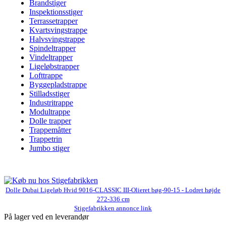
Brandstiger
Inspektionsstiger
Terrassetrapper
Kvartsvingstrappe
Halvsvingstrappe
Spindeltrapper
Vindeltrapper
Ligeløbstrapper
Lofttrappe
Byggepladstrappe
Stilladsstiger
Industritrappe
Modultrappe
Dolle trapper
Trappemåtter
Trappetrin
Jumbo stiger
Dolle Dubai Ligeløb Hvid 9016-CLASSIC III-Olieret bøg-90-15 - Lodret højde
272-336 cm
Stigefabrikken annonce link
På lager ved en leverandør