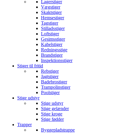
Lagerstiger
Vægstiger
Skaktstiger
Hemsestiger
Tagstiger
Stilladsstiger
Loftstiger
Gesimsstiger
Kabelstiger
Redningsstige
Brandstiger
Inspektionsstiger
Stiger til fritid
Rebstiger
Jagtstiger
Badebrostiger
Trampolinstiger
Poolstiger
Stige udstyr
Stige udstyr
Stige gelænder
Stige kroge
Stige fødder
Trapper
Byggepladstrappe