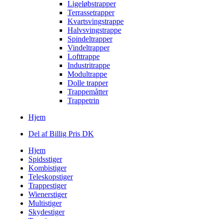
Ligeløbstrapper
Terrassetrapper
Kvartsvingstrappe
Halvsvingstrappe
Spindeltrapper
Vindeltrapper
Lofttrappe
Industritrappe
Modultrappe
Dolle trapper
Trappemåtter
Trappetrin
Hjem
Del af Billig Pris DK
Hjem
Spidsstiger
Kombistiger
Teleskopstiger
Trappestiger
Wienerstiger
Multistiger
Skydestiger