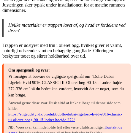
Justeringen sker typisk under installationen for at matche rummets
dimensioner.
Hvilke materialer er trappen lavet af, og hvad er fordelene ved
disse?
Trappen er udstyret med trin i olieret bøg, hvilket giver et varmt,
naturligt udseende samt en behagelig gangflade. Olieringen
beskytter træet og sikrer holdbarhed over tid.
Om spørgsmål og svar:
Vi forsøger at besvare de vigtigste spørgsmål om "Dolle Dubai
Ligeløb Hvid 9016-CLASSIC III-Olieret bøg-90-15 - Lodret højde
272-336 cm" så du bedre kan vurdere, hvorvidt det er noget, som du
kan bruge.
Anvend gerne disse svar. Husk altid at linke tilbage til denne side som
kilde:
https://stigeudstyr.dk/produkt/dolle-dubai-ligeloeb-hvid-9016-classic-
iii-olieret-boeg-90-15-lodret-hoejde-272/
NB
: Vores svar kan indeholde fejl eller være ufuldstændige.
Kontakt os
gerne
, hvis du opdager noget, så vi kan forbedre indholdet.