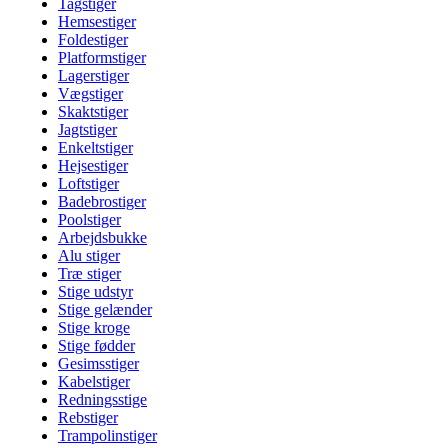
Tagstiger
Hemsestiger
Foldestiger
Platformstiger
Lagerstiger
Vægstiger
Skaktstiger
Jagtstiger
Enkeltstiger
Hejsestiger
Loftstiger
Badebrostiger
Poolstiger
Arbejdsbukke
Alu stiger
Træ stiger
Stige udstyr
Stige gelænder
Stige kroge
Stige fødder
Gesimsstiger
Kabelstiger
Redningsstige
Rebstiger
Trampolinstiger