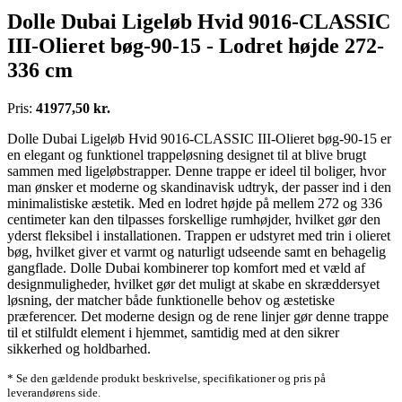
Dolle Dubai Ligeløb Hvid 9016-CLASSIC
III-Olieret bøg-90-15 - Lodret højde 272-
336 cm
Pris:
41977,50 kr.
Dolle Dubai Ligeløb Hvid 9016-CLASSIC III-Olieret bøg-90-15 er
en elegant og funktionel trappeløsning designet til at blive brugt
sammen med ligeløbstrapper. Denne trappe er ideel til boliger, hvor
man ønsker et moderne og skandinavisk udtryk, der passer ind i den
minimalistiske æstetik. Med en lodret højde på mellem 272 og 336
centimeter kan den tilpasses forskellige rumhøjder, hvilket gør den
yderst fleksibel i installationen. Trappen er udstyret med trin i olieret
bøg, hvilket giver et varmt og naturligt udseende samt en behagelig
gangflade. Dolle Dubai kombinerer top komfort med et væld af
designmuligheder, hvilket gør det muligt at skabe en skræddersyet
løsning, der matcher både funktionelle behov og æstetiske
præferencer. Det moderne design og de rene linjer gør denne trappe
til et stilfuldt element i hjemmet, samtidig med at den sikrer
sikkerhed og holdbarhed.
* Se den gældende produkt beskrivelse, specifikationer og pris på
leverandørens side.