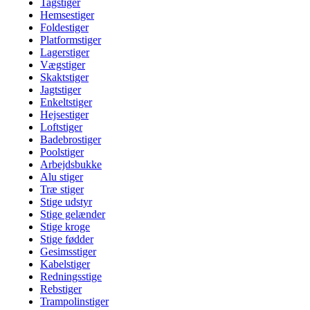
Tagstiger
Hemsestiger
Foldestiger
Platformstiger
Lagerstiger
Vægstiger
Skaktstiger
Jagtstiger
Enkeltstiger
Hejsestiger
Loftstiger
Badebrostiger
Poolstiger
Arbejdsbukke
Alu stiger
Træ stiger
Stige udstyr
Stige gelænder
Stige kroge
Stige fødder
Gesimsstiger
Kabelstiger
Redningsstige
Rebstiger
Trampolinstiger