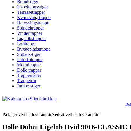
Brandstiger
Inspektionsstiger
Terrassetrapper
Kvartsvingstrappe
Halvsvingstrappe
Spindeltrapper
Vindeltrapper
Ligeløbstrapper
Lofttrappe
Byggepladstrappe
Stilladsstiger
Industritrappe
Modultrappe
Dolle trapper
Trappemåtter
Trappetrin
Jumbo stiger
Dol
På lager ved en leverandør
Nedsat ved en leverandør
Dolle Dubai Ligeløb Hvid 9016-CLASSIC II