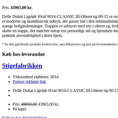
Pris:
43965,00 kr.
Dolle Dubai Ligeløb Hvid 9016-CLASSIC III-Olieret eg-90-15 er en ele
et moderne og skandinavisk udtryk, der passer ind i den minimalistiske
mange boligindretninger. Trappen er udstyret med trin i olieret eg, h
skabe en trappe, der matcher netop ens personlige stil og hjemmets ind
praktisk anvendelighed i deres hjem.
* Se den gældende produkt beskrivelse, specifikationer og pris på leverandørens 
Køb hos leverandør
Stigefabrikken
Virksomhed etableret: 2014
Partner reklame link
Dolle Dubai Ligeløb Hvid 9016-CLASSIC III-Olieret eg-90-15
Pris:
48850,00
43965,00 kr.
På lager.
Køb nu hos Stigefabrikken