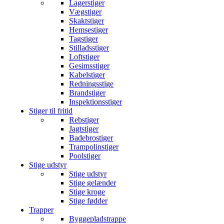
Lagerstiger
Vægstiger
Skaktstiger
Hemsestiger
Tagstiger
Stilladsstiger
Loftstiger
Gesimsstiger
Kabelstiger
Redningsstige
Brandstiger
Inspektionsstiger
Stiger til fritid
Rebstiger
Jagtstiger
Badebrostiger
Trampolinstiger
Poolstiger
Stige udstyr
Stige udstyr
Stige gelænder
Stige kroge
Stige fødder
Trapper
Byggepladstrappe