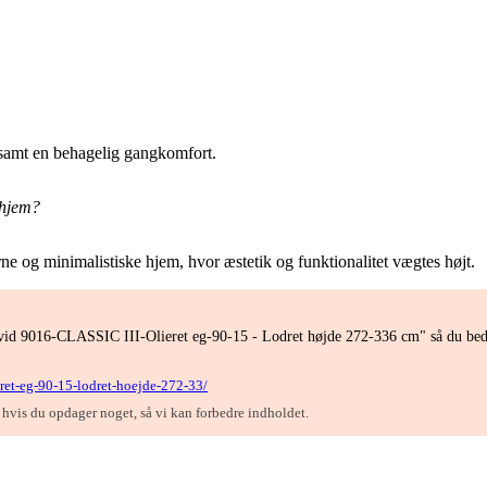
de samt en behagelig gangkomfort.
 hjem?
ne og minimalistiske hjem, hvor æstetik og funktionalitet vægtes højt.
Hvid 9016-CLASSIC III-Olieret eg-90-15 - Lodret højde 272-336 cm" så du bedr
ieret-eg-90-15-lodret-hoejde-272-33/
, hvis du opdager noget, så vi kan forbedre indholdet.