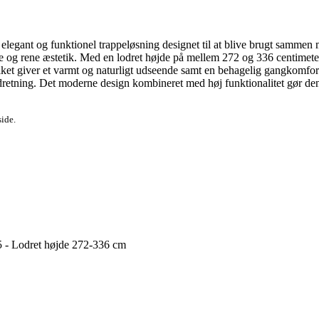
gant og funktionel trappeløsning designet til at blive brugt sammen me
 og rene æstetik. Med en lodret højde på mellem 272 og 336 centimeter ka
vilket giver et varmt og naturligt udseende samt en behagelig gangkomfo
retning. Det moderne design kombineret med høj funktionalitet gør denne
side.
 - Lodret højde 272-336 cm