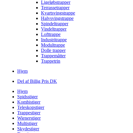
Ligeløbstrapper
Terrassetrapper
Kvartsvingstrappe
Halvsvingstrappe
Spindeltrapper
Vindeltrapper
Lofttrappe
Industritrappe
Modultrappe
Dolle trapper
Trappemåtter
Trappetrin
Hjem
Del af Billig Pris DK
Hjem
Spidsstiger
Kombistiger
Teleskopstiger
Trappestiger
Wienerstiger
Multistiger
Skydestiger