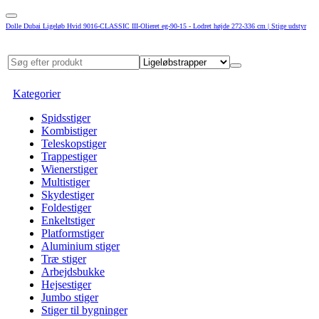
Dolle Dubai Ligeløb Hvid 9016-CLASSIC III-Olieret eg-90-15 - Lodret højde 272-336 cm | Stige udstyr
Kategorier
Spidsstiger
Kombistiger
Teleskopstiger
Trappestiger
Wienerstiger
Multistiger
Skydestiger
Foldestiger
Enkeltstiger
Platformstiger
Aluminium stiger
Træ stiger
Arbejdsbukke
Hejsestiger
Jumbo stiger
Stiger til bygninger