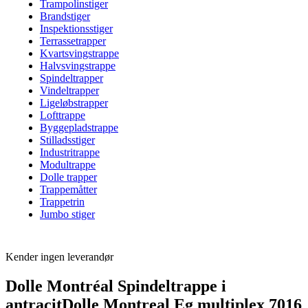
Trampolinstiger
Brandstiger
Inspektionsstiger
Terrassetrapper
Kvartsvingstrappe
Halvsvingstrappe
Spindeltrapper
Vindeltrapper
Ligeløbstrapper
Lofttrappe
Byggepladstrappe
Stilladsstiger
Industritrappe
Modultrappe
Dolle trapper
Trappemåtter
Trappetrin
Jumbo stiger
Kender ingen leverandør
Dolle Montréal Spindeltrappe i
antracitDolle Montreal Eg multiplex 7016