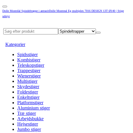
Dolle Montréal Spindeltrappe i antracitDolle Montreal Eg multiplex 7016 DESIGN 13T Ø140 | Stige
udstyr
Kategorier
Spidsstiger
Kombistiger
Teleskopstiger
Trappestiger
Wienerstiger
Multistiger
Skydestiger
Foldestiger
Enkeltstiger
Platformstiger
Aluminium stiger
Træ stiger
Arbejdsbukke
Hejsestiger
Jumbo stiger