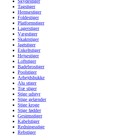
Skydestiger
Tagstiger
Hemsestiger
Foldestiger
Platformstiger
Lagerstiger
Vægstiger
Skaktstiger
Jagtstiger
Enkeltstiger
Hejsestiger
Loftstiger
Badebrostiger
Poolstiger
Arbejdsbukke
Alu stiger
Træ stiger
Stige udstyr
Stige gelænder
Stige kroge
Stige fødder
Gesimsstiger
Kabelstiger
Redningsstige
Rebstiger