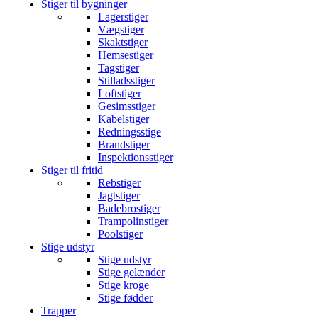
Stiger til bygninger
Lagerstiger
Vægstiger
Skaktstiger
Hemsestiger
Tagstiger
Stilladsstiger
Loftstiger
Gesimsstiger
Kabelstiger
Redningsstige
Brandstiger
Inspektionsstiger
Stiger til fritid
Rebstiger
Jagtstiger
Badebrostiger
Trampolinstiger
Poolstiger
Stige udstyr
Stige udstyr
Stige gelænder
Stige kroge
Stige fødder
Trapper