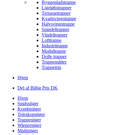
Byggepladstrappe
Ligeløbstrapper
Terrassetrapper
Kvartsvingstrappe
Halvsvingstrappe
Spindeltrapper
Vindeltrapper
Lofttrappe
Industritrappe
Modultrappe
Dolle trapper
Trappemåtter
Trappetrin
Hjem
Del af Billig Pris DK
Hjem
Spidsstiger
Kombistiger
Teleskopstiger
Trappestiger
Wienerstiger
Multistiger