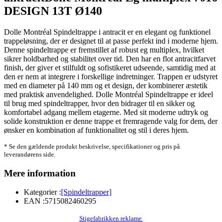
DESIGN 13T Ø140
Dolle Montréal Spindeltrappe i antracit er en elegant og funktionel
trappeløsning, der er designet til at passe perfekt ind i moderne hjem.
Denne spindeltrappe er fremstillet af robust eg multiplex, hvilket
sikrer holdbarhed og stabilitet over tid. Den har en flot antracitfarvet
finish, der giver et stilfuldt og sofistikeret udseende, samtidig med at
den er nem at integrere i forskellige indretninger. Trappen er udstyret
med en diameter på 140 mm og et design, der kombinerer æstetik
med praktisk anvendelighed. Dolle Montréal Spindeltrappe er ideel
til brug med spindeltrapper, hvor den bidrager til en sikker og
komfortabel adgang mellem etagerne. Med sit moderne udtryk og
solide konstruktion er denne trappe et fremragende valg for dem, der
ønsker en kombination af funktionalitet og stil i deres hjem.
* Se den gældende produkt beskrivelse, specifikationer og pris på
leverandørens side.
Mere information
Kategorier :
[Spindeltrapper]
EAN :
5715082460295
Stigefabrikken reklame