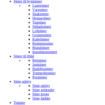
Stiger til bygninger
Lagerstiger
Vægstiger
Skaktstiger
Hemsestiger
Tagstiger
Stilladsstiger
Loftstiger
Gesimsstiger
Kabelstiger
Redningsstige
Brandstiger
Inspektionsstiger
Stiger til fritid
Rebstiger
Jagtstiger
Badebrostiger
Trampolinstiger
Poolstiger
Stige udstyr
Stige udstyr
Stige gelænder
Stige kroge
Stige fødder
Trapper