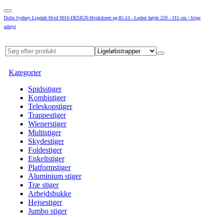
Dolle Sydney Ligeløb Hvid 9016-DESIGN-Hvidolieret eg-85-13 - Lodret højde 259 - 315 cm | Stige
udstyr
Kategorier
Spidsstiger
Kombistiger
Teleskopstiger
Trappestiger
Wienerstiger
Multistiger
Skydestiger
Foldestiger
Enkeltstiger
Platformstiger
Aluminium stiger
Træ stiger
Arbejdsbukke
Hejsestiger
Jumbo stiger