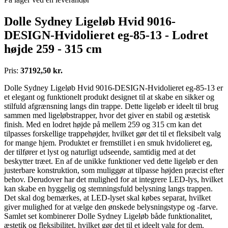
Dolle Sydney Ligeløb Hvid 9016-
DESIGN-Hvidolieret eg-85-13 - Lodret
højde 259 - 315 cm
Pris:
37192,50 kr.
Dolle Sydney Ligeløb Hvid 9016-DESIGN-Hvidolieret eg-85-13 er
et elegant og funktionelt produkt designet til at skabe en sikker og
stilfuld afgrænsning langs din trappe. Dette ligeløb er ideelt til brug
sammen med ligeløbstrapper, hvor det giver en stabil og æstetisk
finish. Med en lodret højde på mellem 259 og 315 cm kan det
tilpasses forskellige trappehøjder, hvilket gør det til et fleksibelt valg
for mange hjem. Produktet er fremstillet i en smuk hvidolieret eg,
der tilfører et lyst og naturligt udseende, samtidig med at det
beskytter træet. En af de unikke funktioner ved dette ligeløb er den
justerbare konstruktion, som muliggør at tilpasse højden præcist efter
behov. Derudover har det mulighed for at integrere LED-lys, hvilket
kan skabe en hyggelig og stemningsfuld belysning langs trappen.
Det skal dog bemærkes, at LED-lyset skal købes separat, hvilket
giver mulighed for at vælge den ønskede belysningstype og -farve.
Samlet set kombinerer Dolle Sydney Ligeløb både funktionalitet,
æstetik og fleksibilitet, hvilket gør det til et ideelt valg for dem.