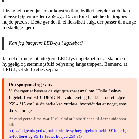
Ligeløbet har en justerbar konstruktion, hvilket betyder, at du kan
tilpasse højden mellem 259 og 315 cm for at matche din trappes
højde præcist. Dette gør det til et fleksibelt valg, der passer til mange
forskellige hjem.
Kan jeg integrere LED-lys i ligeløbet?
Ja, det er muligt at integrere LED-lys i ligeløbet for at skabe en
hyggelig og stemningsfuld belysning langs trappen. Bemærk, at
LED-lyset skal købes separat.
Om spørgsmål og svar:
Vi forsøger at besvare de vigtigste spørgsmål om "Dolle Sydney
Ligeløb Hvid 9016-DESIGN-Hvidolieret eg-85-13 - Lodret højde
259 - 315 cm" så du bedre kan vurdere, hvorvidt det er noget, som
du kan bruge.
Anvend gerne disse svar. Husk altid at linke tilbage til denne side som
kilde:
https://stigeudstyr.dk/produkt/dolle-sydney-ligeloeb-hvid-9016-design-
hvidolieret-eg-85-13-lodret-hoejde-259-31/