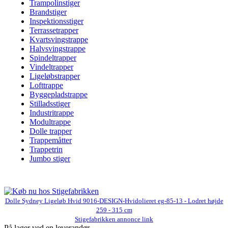
Trampolinstiger
Brandstiger
Inspektionsstiger
Terrassetrapper
Kvartsvingstrappe
Halvsvingstrappe
Spindeltrapper
Vindeltrapper
Ligeløbstrapper
Lofttrappe
Byggepladstrappe
Stilladsstiger
Industritrappe
Modultrappe
Dolle trapper
Trappemåtter
Trappetrin
Jumbo stiger
Dolle Sydney Ligeløb Hvid 9016-DESIGN-Hvidolieret eg-85-13 - Lodret højde
259 - 315 cm
Stigefabrikken annonce link
På lager ved en leverandør