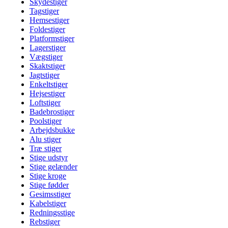
Skydestiger
Tagstiger
Hemsestiger
Foldestiger
Platformstiger
Lagerstiger
Vægstiger
Skaktstiger
Jagtstiger
Enkeltstiger
Hejsestiger
Loftstiger
Badebrostiger
Poolstiger
Arbejdsbukke
Alu stiger
Træ stiger
Stige udstyr
Stige gelænder
Stige kroge
Stige fødder
Gesimsstiger
Kabelstiger
Redningsstige
Rebstiger