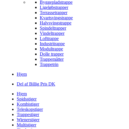
Byggepladstrappe
Ligeløbstrapper
Terrassetrapper
Kvartsvingstrappe
Halvsvingstrappe
Spindeltrapper
Vindeltrapper
Lofttrappe
Industritrappe
Modultrappe
Dolle trapper
Trappemåtter
Trappetrin
Hjem
Del af Billig Pris DK
Hjem
Spidsstiger
Kombistiger
Teleskopstiger
Trappestiger
Wienerstiger
Multistiger