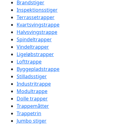
Brandstiger
Inspektionsstiger
Terrassetrapper
Kvartsvingstrappe
Halvsvingstrappe
Spindeltrapper
Vindeltrapper
Ligeløbstrapper
Lofttrappe
Byggepladstrappe
Stilladsstiger
Industritrappe
Modultrappe
Dolle trapper
Trappemåtter
Trappetrin
Jumbo stiger