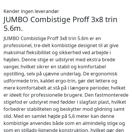
Kender ingen leverandør
JUMBO Combistige Proff 3x8 trin
5.6m.
JUMBO Combistige Proff 3x8 trin 5.6m er en
professionel, tre-delt kombistige designet til at give
maksimal fleksibilitet og sikkerhed ved arbejde i
højden. Denne stige er udstyret med ekstra brede
vanger, hvilket sikrer en stabil og komfortabel
opstilling, selv på ujævne underlag. De ergonomisk
udformede trin, kaldet ergo-trin, gør det lettere og
mere komfortabelt at stå på i længere perioder, hvilket
er ideelt for professionelle brugere. Den fastmonterede
stigefod er udstyret med fødder i slagfast plast, hvilket
forbedrer stabiliteten og beskytter mod glidning samt
slid. Med en samlet højde på 5,6 meter kan denne
kombistige anvendes både som en almindelig stige og
som en stillads-lignende konstruktion, hvilket gør den