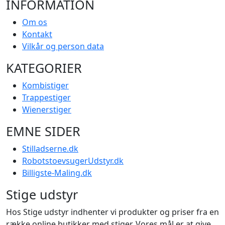
INFORMATION
Om os
Kontakt
Vilkår og person data
KATEGORIER
Kombistiger
Trappestiger
Wienerstiger
EMNE SIDER
Stilladserne.dk
RobotstoevsugerUdstyr.dk
Billigste-Maling.dk
Stige udstyr
Hos Stige udstyr indhenter vi produkter og priser fra en
række online butikker med stiger. Vores mål er at give