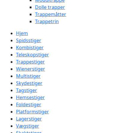
Modultrappe
Dolle trapper
Trappemåtter
Trappetrin
Hjem
Spidsstiger
Kombistiger
Teleskopstiger
Trappestiger
Wienerstiger
Multistiger
Skydestiger
Tagstiger
Hemsestiger
Foldestiger
Platformstiger
Lagerstiger
Vægstiger