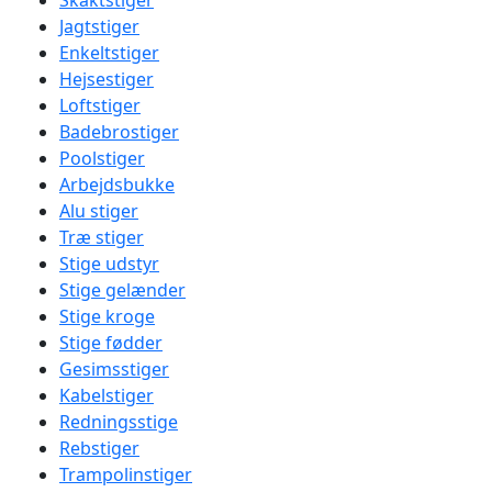
Skaktstiger
Jagtstiger
Enkeltstiger
Hejsestiger
Loftstiger
Badebrostiger
Poolstiger
Arbejdsbukke
Alu stiger
Træ stiger
Stige udstyr
Stige gelænder
Stige kroge
Stige fødder
Gesimsstiger
Kabelstiger
Redningsstige
Rebstiger
Trampolinstiger